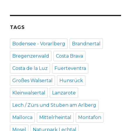
TAGS
Bodensee - Vorarlberg
Brandnertal
Bregenzerwald
Costa Brava
Costa de la Luz
Fuerteventra
Großes Walsertal
Hunsrück
Kleinwalsertal
Lanzarote
Lech / Zürs und Stuben am Arlberg
Mallorca
Mittelrheintal
Montafon
Mosel
Naturpark Lechtal