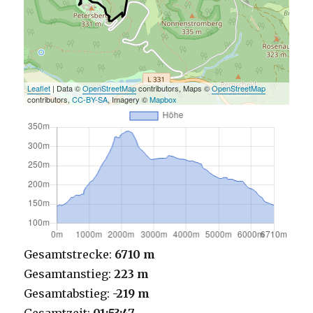
Leaflet
| Data ©
OpenStreetMap
contributors, Maps ©
OpenStreetMap
contributors,
CC-BY-SA
, Imagery ©
Mapbox
Gesamtstrecke:
6710 m
Gesamtanstieg:
223 m
Gesamtabstieg:
-219 m