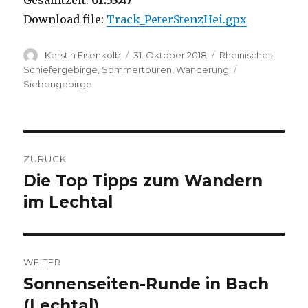
Gesamtzeit:
01:53:47
Download file:
Track_PeterStenzHei.gpx
Autor
Veröffentlicht
Kategorien
Kerstin Eisenkolb
31. Oktober 2018
Rheinisches
am
Schlagwörter
Schiefergebirge
,
Sommertouren
,
Wanderung
Siebengebirge
Beitragsnavigation
ZURÜCK
Die Top Tipps zum Wandern
Vorheriger
Beitrag:
im Lechtal
WEITER
Sonnenseiten-Runde in Bach
Nächster
Beitrag:
(Lechtal)