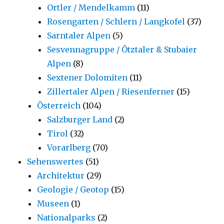
Ortler / Mendelkamm
(11)
Rosengarten / Schlern / Langkofel
(37)
Sarntaler Alpen
(5)
Sesvennagruppe / Ötztaler & Stubaier
Alpen
(8)
Sextener Dolomiten
(11)
Zillertaler Alpen / Riesenferner
(15)
Österreich
(104)
Salzburger Land
(2)
Tirol
(32)
Vorarlberg
(70)
Sehenswertes
(51)
Architektur
(29)
Geologie / Geotop
(15)
Museen
(1)
Nationalparks
(2)