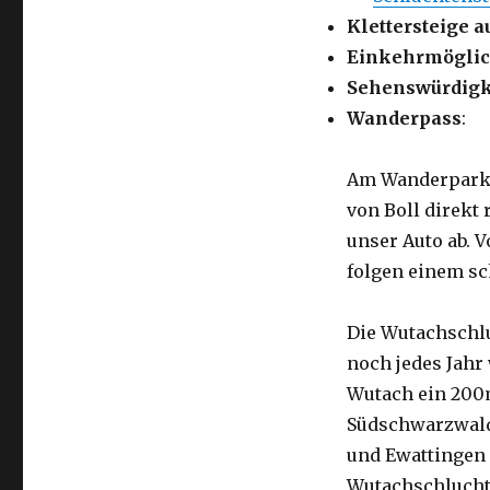
Klettersteige a
Einkehrmöglic
Sehenswürdigk
Wanderpass
:
Am Wanderparkp
von Boll direkt 
unser Auto ab. 
folgen einem s
Die Wutachschlu
noch jedes Jahr
Wutach ein 200m
Südschwarzwald 
und Ewattingen 
Wutachschlucht 