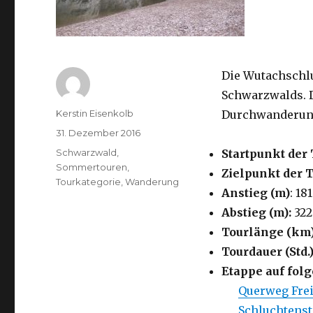
Die Wutachschlu
Schwarzwalds. D
Autor
Kerstin Eisenkolb
Durchwanderun
Veröffentlicht
31. Dezember 2016
am
Kategorien
Schwarzwald
,
Startpunkt der 
Sommertouren
,
Zielpunkt der 
Tourkategorie
,
Wanderung
Anstieg (m)
: 181
Abstieg (m):
322
Tourlänge (km
Tourdauer (Std.)
Etappe auf fo
Querweg Fre
Schluchtenst