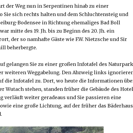
rt der Weg nun in Serpentinen hinab zu einer
 Sie sich rechts halten und dem Schluchtensteig und
eiburg-Bodensee in Richtung ehemaliges Bad Boll
war mitte des 19. Jh. bis zu Beginn des 20. Jh. ein
ort, der so namhafte Gäste wie F.W. Nietzsche und Sir
ll beherbergte.
uf gelangen Sie zu einer großen Infotafel des Naturpar
r weiteren Weggabelung. Den Abzweig links ignoriere
uf die Infotafel zu. Dort, wo heute die Informationen übe
er Wutach stehen, standen früher die Gebäude des Hote
g verläuft weiter geradeaus und Sie passieren eine
sowie eine große Lichtung, auf der früher das Bäderhaus
.