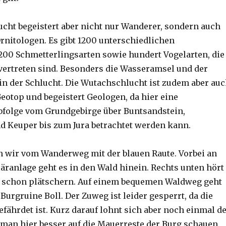
cht begeistert aber nicht nur Wanderer, sondern auch
rnitologen. Es gibt 1200 unterschiedlichen
200 Schmetterlingsarten sowie hundert Vogelarten, die
 vertreten sind. Besonders die Wasseramsel und der
 in der Schlucht. Die Wutachschlucht ist zudem aber au
Geotop und begeistert Geologen, da hier eine
bfolge vom Grundgebirge über Buntsandstein,
 Keuper bis zum Jura betrachtet werden kann.
n wir vom Wanderweg mit der blauen Raute. Vorbei an
läranlage geht es in den Wald hinein. Rechts unten hört
 schon plätschern. Auf einem bequemen Waldweg geht
 Burgruine Boll. Der Zuweg ist leider gesperrt, da die
fährdet ist. Kurz darauf lohnt sich aber noch einmal d
a man hier besser auf die Mauerreste der Burg schauen