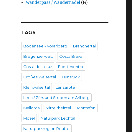
Wanderpass / Wandernadel
(14)
TAGS
Bodensee - Vorarlberg
Brandnertal
Bregenzerwald
Costa Brava
Costa de la Luz
Fuerteventra
Großes Walsertal
Hunsrück
Kleinwalsertal
Lanzarote
Lech / Zürs und Stuben am Arlberg
Mallorca
Mittelrheintal
Montafon
Mosel
Naturpark Lechtal
Naturparkregion Reutte