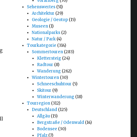
Vorarlberg
(70)
Sehenswertes
(51)
Architektur
(29)
Geologie / Geotop
(15)
Museen
(1)
Nationalparks
(2)
Natur / Park
(4)
Tourkategorie
(314)
g
Sommertouren
(283)
Klettersteig
(24)
Radtour
(8)
Wanderung
(262)
Wintertouren
(30)
Schneeschuhtour
(5)
Skitour
(9)
Winterwanderung
(18)
Tourregion
(312)
Deutschland
(125)
Allgäu
(15)
ll
Bergstraße / Odenwald
(14)
Bodensee
(30)
Pfalz
(7)