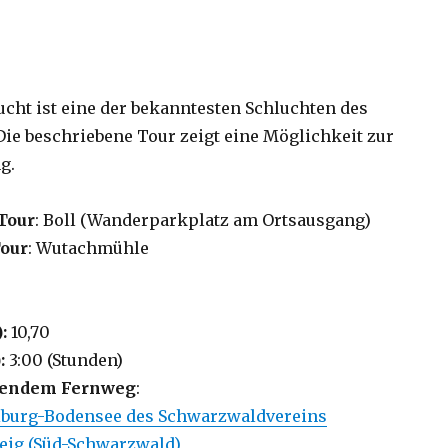
cht ist eine der bekanntesten Schluchten des
ie beschriebene Tour zeigt eine Möglichkeit zur
g.
Tour
: Boll (Wanderparkplatz am Ortsausgang)
Tour
: Wutachmühle
):
10,70
:
3:00 (Stunden)
lgendem Fernweg
:
iburg-Bodensee des Schwarzwaldvereins
eig (Süd-Schwarzwald)