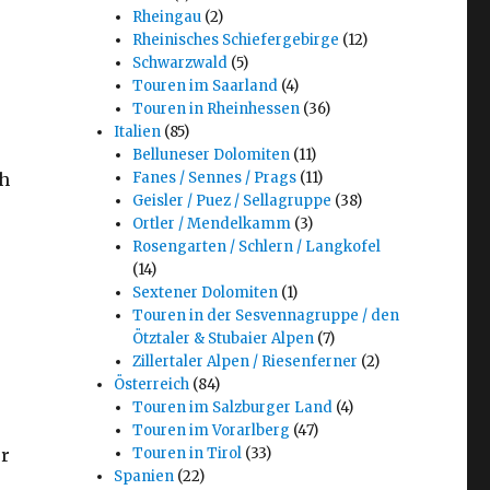
Rheingau
(2)
Rheinisches Schiefergebirge
(12)
Schwarzwald
(5)
Touren im Saarland
(4)
Touren in Rheinhessen
(36)
Italien
(85)
Belluneser Dolomiten
(11)
ch
Fanes / Sennes / Prags
(11)
Geisler / Puez / Sellagruppe
(38)
Ortler / Mendelkamm
(3)
Rosengarten / Schlern / Langkofel
(14)
Sextener Dolomiten
(1)
Touren in der Sesvennagruppe / den
Ötztaler & Stubaier Alpen
(7)
Zillertaler Alpen / Riesenferner
(2)
Österreich
(84)
Touren im Salzburger Land
(4)
Touren im Vorarlberg
(47)
er
Touren in Tirol
(33)
Spanien
(22)