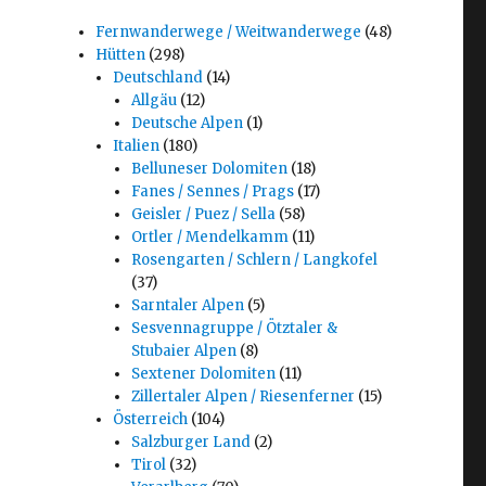
Fernwanderwege / Weitwanderwege
(48)
Hütten
(298)
Deutschland
(14)
Allgäu
(12)
Deutsche Alpen
(1)
Italien
(180)
Belluneser Dolomiten
(18)
Fanes / Sennes / Prags
(17)
Geisler / Puez / Sella
(58)
Ortler / Mendelkamm
(11)
Rosengarten / Schlern / Langkofel
(37)
Sarntaler Alpen
(5)
Sesvennagruppe / Ötztaler &
Stubaier Alpen
(8)
Sextener Dolomiten
(11)
Zillertaler Alpen / Riesenferner
(15)
Österreich
(104)
Salzburger Land
(2)
Tirol
(32)