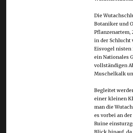
Die Wutachschlu
Botaniker und O
Pflanzenartem, 
in der Schlucht
Eisvogel nisten
ein Nationales 
vollständigen A
Muschelkalk und
Begleitet werde
einer kleinen K
man die Wutach
es vorbei an der
Ruine einsturzge
Blick hinauf, d